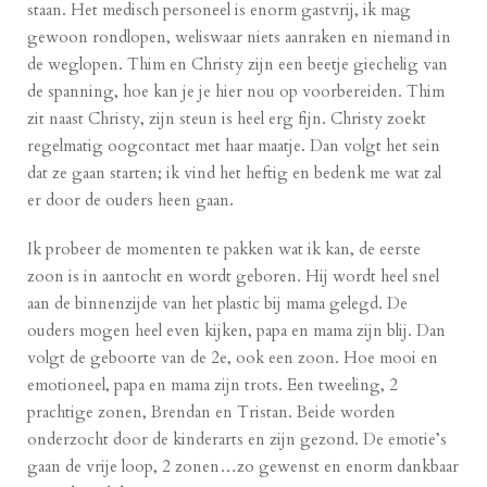
staan. Het medisch personeel is enorm gastvrij, ik mag
gewoon rondlopen, weliswaar niets aanraken en niemand in
de weglopen. Thim en Christy zijn een beetje giechelig van
de spanning, hoe kan je je hier nou op voorbereiden. Thim
zit naast Christy, zijn steun is heel erg fijn. Christy zoekt
regelmatig oogcontact met haar maatje. Dan volgt het sein
dat ze gaan starten; ik vind het heftig en bedenk me wat zal
er door de ouders heen gaan.
Ik probeer de momenten te pakken wat ik kan, de eerste
zoon is in aantocht en wordt geboren. Hij wordt heel snel
aan de binnenzijde van het plastic bij mama gelegd. De
ouders mogen heel even kijken, papa en mama zijn blij. Dan
volgt de geboorte van de 2e, ook een zoon. Hoe mooi en
emotioneel, papa en mama zijn trots. Een tweeling, 2
prachtige zonen, Brendan en Tristan. Beide worden
onderzocht door de kinderarts en zijn gezond. De emotie’s
gaan de vrije loop, 2 zonen…zo gewenst en enorm dankbaar