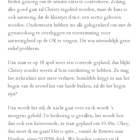
Reden genoeg om de situatie extra te controleren. Zolang
alles goed gaat zal Christy ingeleid worden, maar de kans is
ook aanwezig dat de kleintjes d.m.v. een sectio geboren
worden. Ondertussen hebben we alle gelegenheid om met de
gynaecoloog te overleggen en toestemming voor
aanwezigheid op de OK te vragen. Dit was uiteindelijk geen
enkel probleem.
Dan staat er op 18 april weer een controle gepland, dan blijkt
Christy zonder weeën al 5cm ontsluiting te hebben. Ze mag
het ziekenhuis niet meer verlaten. Inmiddels krijgt ze aan het
begin van de avond last van harde buiken, zal dit het begin
zijn?
Dan wordt het stil, de nacht gaat over en ik wordt ’s
morgens gebeld. De beslissing is gevallen, het wordt hoe
dan ook een keizersnede, ze staat gepland om 10.45u. Okey,
dan moet ik nu gaan! Het is spits…vanuit de Betuwe naar
Haarlem, super SUPER druk. We houden contact en ik