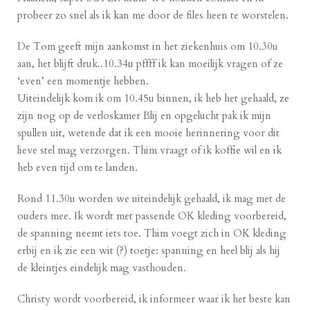
probeer zo snel als ik kan me door de files heen te worstelen.
De Tom geeft mijn aankomst in het ziekenhuis om 10.30u
aan, het blijft druk..10.34u pffff ik kan moeilijk vragen of ze
‘even’ een momentje hebben.
Uiteindelijk kom ik om 10.45u binnen, ik heb het gehaald, ze
zijn nog op de verloskamer Blij en opgelucht pak ik mijn
spullen uit, wetende dat ik een mooie herinnering voor dit
lieve stel mag verzorgen. Thim vraagt of ik koffie wil en ik
heb even tijd om te landen.
Rond 11.30u worden we uiteindelijk gehaald, ik mag met de
ouders mee. Ik wordt met passende OK kleding voorbereid,
de spanning neemt iets toe. Thim voegt zich in OK kleding
erbij en ik zie een wit (?) toetje: spanning en heel blij als hij
de kleintjes eindelijk mag vasthouden.
Christy wordt voorbereid, ik informeer waar ik het beste kan