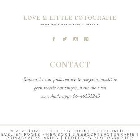
LOVE & LITTLE FOTOGRAFIE
NEWBORN & GEBOORTEFOTOGRAFIE
A
B
C
D
CONTACT
Binnen 24 uur proberen we te reageren, mocht je
geen reactie ontvangen, stuur me even
een what's app: 06-46333243
© 2023 LOVE & LITTLE GEBOORTEFOTOGRAFIE -
EVELIEN KOOTE - NEWBORN & GEBOORTEFOTOGRAFIE |
PRIVACYVERKLARING
|
PROPHOTO PHOTOGRAPHER