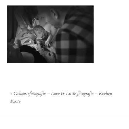
«
Geboortefotografie – Love & Little fotografie – Evelien
Koote